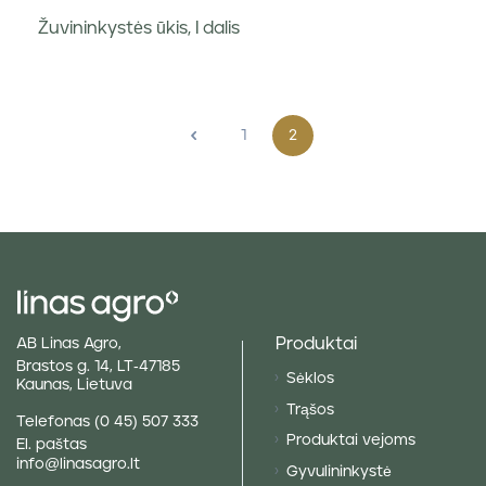
Žuvininkystės ūkis, I dalis
<
1
2
Produktai
AB Linas Agro,
Brastos g. 14, LT-47185
Sėklos
Kaunas, Lietuva
Trąšos
Telefonas
(0 45) 507 333
Produktai vejoms
El. paštas
info@linasagro.lt
Gyvulininkystė