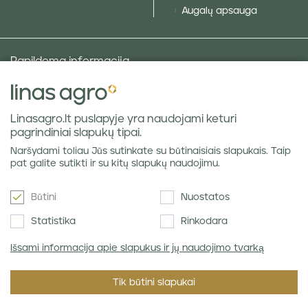
Augalų apsauga
Papildoma informacija
Ūkininko lauko galerija
D.U.K.
Linasagro.lt puslapyje yra naudojami keturi
Socialinė atsakomybė ir politikos
pagrindiniai slapukų tipai.
Privatumo politika
Naršydami toliau Jūs sutinkate su būtinaisiais slapukais. Taip
Grūdų rinkos apžvalgos
pat galite sutikti ir su kitų slapukų naudojimu.
Būtini
Nuostatos
Naujienlaiškis
Statistika
Rinkodara
Išsami informacija apie slapukus ir jų naudojimo tvarką
Sutinku su Linas Agro
Privatumo politika
.
Tik būtini slapukai