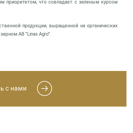
им приоритетом, что совпадает с зеленым курсом
ственной продукции, выращенной на органических
ерном AB "Linas Agro".
ь с нами