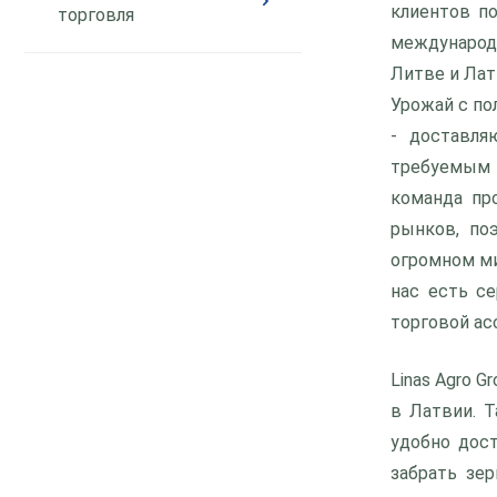
клиентов по
торговля
международ
Литве и Лат
Урожай с по
- доставля
требуемым 
команда пр
рынков, по
огромном ми
нас есть с
торговой ас
Linas Agro 
в Латвии. 
удобно дос
забрать зер