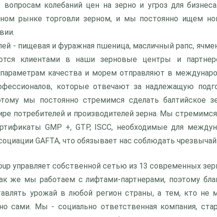
 вопросам колебаний цен на зерно и угроз для бизнес
ном рынке торговли зерном, и мы постоянно ищем но
вии.
лей - пищевая и фуражная пшеница, масличный рапс, ячмень
ются клиентами в наши зерновые центры и партнер
параметрам качества и морем отправляют в междунаро
офессионалов, которые отвечают за надлежащую подго
этому мы постоянно стремимся сделать балтийское з
ре потребителей и производителей зерна. Мы стремимся
ертификаты GMP +, GTP, ISCC, необходимые для междун
социации GAFTA, что обязывает нас соблюдать чрезвычай
Group управляет собственной сетью из 13 современных зе
Так же мы работаем с лифтами-партнерами, поэтому бл
тавлять урожай в любой регион страны, а тем, кто не
но сами. Мы - социально ответственная компания, ста