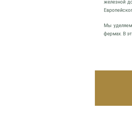
железной д
Европейског
Мы уделяем
фермах. В э