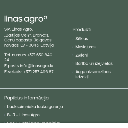
Produkti
SIA Linas Agro,
„Baltijas Ceļš“, Brankas,
Sēklas
Cenu pagasts, Jelgavas
novads, LV - 3043, Latvija
Mēslojums
Tel. numurs
+371 630 840
Zālieni
24
Barība un izejvielas
E-pasts
info@linasagro.lv
Augu aizsardzības
E-veikals:
+371 257 496 87
līdzekļi
Papildus informācija
Lauksaimnieka lauku galerija
BUJ – Linas Agro
Sociālā atbildība un politika