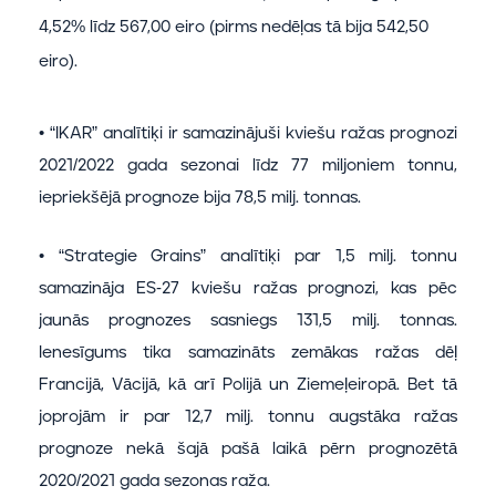
4,52% līdz 567,00 eiro (pirms nedēļas tā bija 542,50
eiro).
• “IKAR” analītiķi ir samazinājuši kviešu ražas prognozi
2021/2022 gada sezonai līdz 77 miljoniem tonnu,
iepriekšējā prognoze bija 78,5 milj. tonnas.
• “Strategie Grains” analītiķi par 1,5 milj. tonnu
samazināja ES-27 kviešu ražas prognozi, kas pēc
jaunās prognozes sasniegs 131,5 milj. tonnas.
Ienesīgums tika samazināts zemākas ražas dēļ
Francijā, Vācijā, kā arī Polijā un Ziemeļeiropā. Bet tā
joprojām ir par 12,7 milj. tonnu augstāka ražas
prognoze nekā šajā pašā laikā pērn prognozētā
2020/2021 gada sezonas raža.