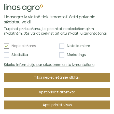
Privātuma politika
Sīkdatņu politika
Linasagro.lv vietnē tiek izmantoti četri galvenie
VISPĀRĪGIE NOTEIKUMI
sīkdatņu veidi.
Piegādes noteikumi
Turpinot pārlūkošanu, jūs piekrītat nepieciešamajām
Labības tirgus atsauksmes
sīkdatnēm. Jūs varat piekrist arī citu sīkdatņu izmantošanai.
Nepieciešams
Noteikumiem
Jaunumi e-pastā
Statistika
Mārketings
Sīkāka informācija par sīkdatnēm un to izmantošanu
Piekrītu SIA Linas Agro
Privātuma politikai
.
Tikai nepieciešamie sīkfaili
Apstipriniet atzīmēto
Apstipriniet visus
SIA Linas Agro ©2026