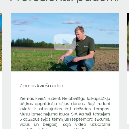
Ziemas kvieši rudenī
Ziemas kvieši rudenī. Nelabvēlīgo laikapstākļu
dēļ,kas apgrūtināja sējas darbus, šajā rudenī
kvieši ir attīstījušies ļoti dažādos tempos.
Mūsu izmēģinājuma laukā SIA Kalnāji testējām
3 dažādus sējas termiņus (septembra sākums,
vidus un beigas), šajā video uzskatāmi