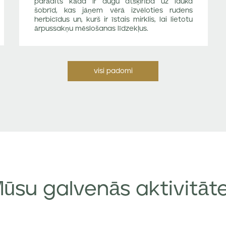
parādīts kāda ir augu atšķirība uz lauka
šobrīd, kas jāņem vērā izvēloties rudens
herbicīdus un, kurš ir īstais mirklis, lai lietotu
ārpussakņu mēslošanas līdzekļus.
visi padomi
ūsu galvenās aktivitāt