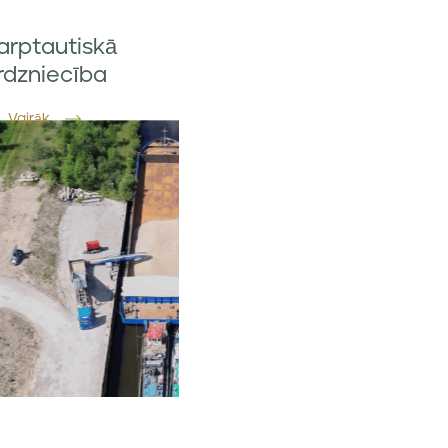
arptautiskā
irdzniecība
Vairāk