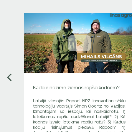
vious
Kāda ir nozīme ziemas rapša kodnēm?
ūzu
Latvijā viesojās Rapool NPZ Innovation sēklu
; 2)
tehnoloģiju vadītājs Simon Goertz no Vācijas.
: SY
Izmantojām šo iespēju, lai noskaidrotu: 1)
, SM
Ieteikumus rapšu audzēšanai Latvijā? 2) Kā
kodnes izvēle ietekmē rapšu ražu? 3) Kādus
kodņu risinājumus piedāvā Rapool? 4)