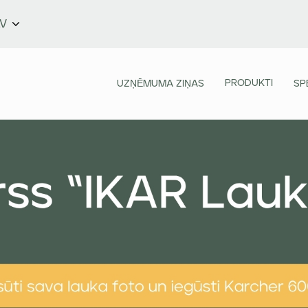
LV
PRODUKTI
UZŅĒMUMA ZIŅAS
SP