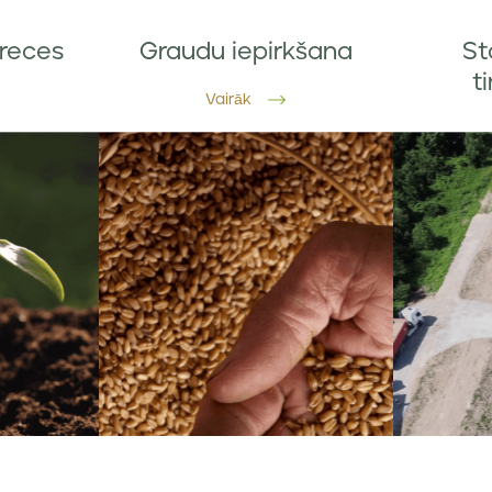
reces
Graudu iepirkšana
St
t
Vairāk