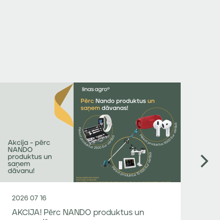
2026 07 16
20
AKCIJA! Pērc NANDO produktus un
SI