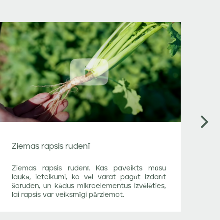
Next
Ziemas rapsis rudenī
Ku
Ziemas rapsis rudenī. Kas paveikts mūsu
Vi
laukā, ieteikumi, ko vēl varat pagūt izdarīt
šķ
šoruden, un kādus mikroelementus izvēlēties,
Šķ
lai rapsis var veiksmīgi pārziemot.
Li
La