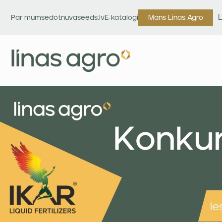
Par mums
edotnuvaseeds.lv
E-katalogi
Mans Linas Agro