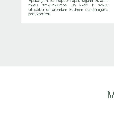
Apskatījām, kā Rapool rapšu sējumi izskatās
mūsu izmēģinājumos, un kāda ir sakņu
attīstība ar premium kodnēm salīdzinājumā
pret kontroli.
M