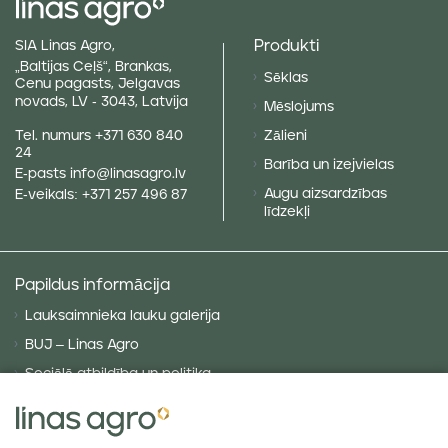
Produkti
SIA Linas Agro,
„Baltijas Ceļš“, Brankas,
Sēklas
Cenu pagasts, Jelgavas
novads, LV - 3043, Latvija
Mēslojums
Tel. numurs
+371 630 840
Zālieni
24
Barība un izejvielas
E-pasts
info@linasagro.lv
Augu aizsardzības
E-veikals:
+371 257 496 87
līdzekļi
Papildus informācija
Lauksaimnieka lauku galerija
BUJ – Linas Agro
Sociālā atbildība un politika
Privātuma politika
Sīkdatņu politika