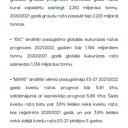
kurai vajadzētu sasniegt 2,292 miljardus tonnu.
2020/2021 gadā graudu raža pasaulē bija 2,220 miljardi
tonnas.
• “IGC” analītiķi paaugstina globālās kukurūzas ražas
prognozes 2021/2022 gadam līdz 1,194 miljardiem
tonnu. 2020/2021 gadā globālā kukurūzas raža
sasniedza 1,134 miljardus tonnu.
• “MARS” analītiķi vēlreiz paaugstināja ES-27 2021/2022
gada kviešu ražas prognozi līdz 5,91 t/ha,
salīdzinājumā ar iepriekšējo prognozi 5,86 t/ha. Šāda
kviešu raža būtu par 3,6% lielāka nekā kviešu raža,
kas reģistrēta 2020/2021 gadā, un par 3,9% lielāka
nekā vidējā kviešu raža ES-27 pēdējos 5 gados.