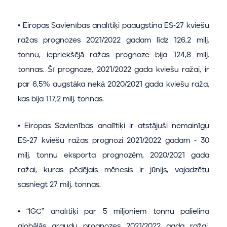
• Eiropas Savienības analītiķi paaugstina ES-27 kviešu
ražas prognozes 2021/2022 gadam līdz 126,2 milj.
tonnu, iepriekšējā ražas prognoze bija 124,8 milj.
tonnas. Šī prognoze, 2021/2022 gada kviešu ražai, ir
par 6,5% augstāka nekā 2020/2021 gada kviešu raža,
kas bija 117,2 milj. tonnas.
• Eiropas Savienības analītiķi ir atstājuši nemainīgu
ES-27 kviešu ražas prognozi 2021/2022 gadam - 30
milj. tonnu eksporta prognozēm, 2020/2021 gada
ražai, kuras pēdējais mēnesis ir jūnijs, vajadzētu
sasniegt 27 milj. tonnas.
• “IGC” analītiķi par 5 miljoniem tonnu palielina
globālās graudu prognozes 2021/2022 gada ražai,