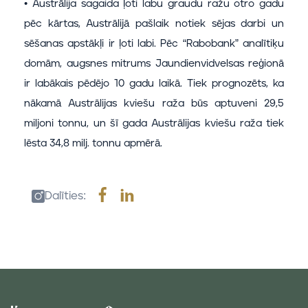
• Austrālija sagaida ļoti labu graudu ražu otro gadu
pēc kārtas, Austrālijā pašlaik notiek sējas darbi un
sēšanas apstākļi ir ļoti labi. Pēc “Rabobank” analītiķu
domām, augsnes mitrums Jaundienvidvelsas reģionā
ir labākais pēdējo 10 gadu laikā. Tiek prognozēts, ka
nākamā Austrālijas kviešu raža būs aptuveni 29,5
miljoni tonnu, un šī gada Austrālijas kviešu raža tiek
lēsta 34,8 milj. tonnu apmērā.
Dalīties: