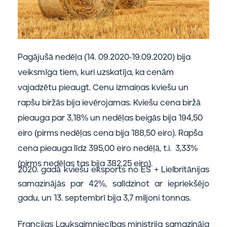
Pagājušā nedēļa (14. 09.2020-19.09.2020) bija
veiksmīga tiem, kuri uzskatīja, ka cenām
vajadzētu pieaugt. Cenu izmaiņas kviešu un
rapšu biržās bija ievērojamas. Kviešu cena biržā
pieauga par 3,18% un nedēļas beigās bija 194,50
eiro (pirms nedēļas cena bija 188,50 eiro). Rapša
cena pieauga līdz 395,00 eiro nedēļā, t.i. 3,33%
(pirms nedēļas tas bija 382,25 eiro).
2020. gadā kviešu eksports no ES + Lielbritānijas
samazinājās par 42%, salīdzinot ar iepriekšējo
gadu, un 13. septembrī bija 3,7 miljoni tonnas.
Francijas Lauksaimniecības ministrija samazināja