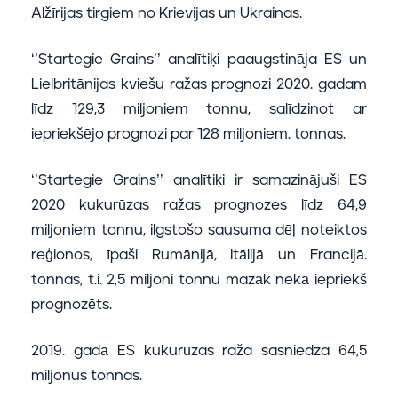
Alžīrijas tirgiem no Krievijas un Ukrainas.
‘’Startegie Grains’’ analītiķi paaugstināja ES un
Lielbritānijas kviešu ražas prognozi 2020. gadam
līdz 129,3 miljoniem tonnu, salīdzinot ar
iepriekšējo prognozi par 128 miljoniem. tonnas.
‘’Startegie Grains’’ analītiķi ir samazinājuši ES
2020 kukurūzas ražas prognozes līdz 64,9
miljoniem tonnu, ilgstošo sausuma dēļ noteiktos
reģionos, īpaši Rumānijā, Itālijā un Francijā.
tonnas, t.i. 2,5 miljoni tonnu mazāk nekā iepriekš
prognozēts.
2019. gadā ES kukurūzas raža sasniedza 64,5
miljonus tonnas.