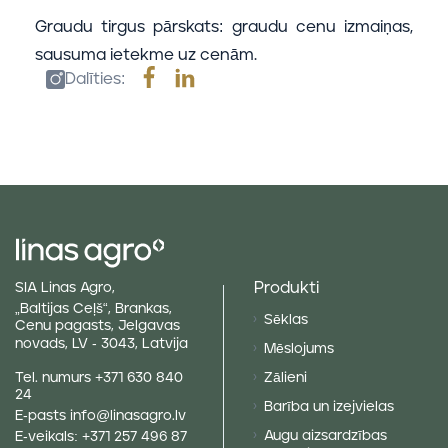
Graudu tirgus pārskats: graudu cenu izmaiņas,
sausuma ietekme uz cenām.
Dalīties:
Produkti
SIA Linas Agro,
„Baltijas Ceļš“, Brankas,
Sēklas
Cenu pagasts, Jelgavas
novads, LV - 3043, Latvija
Mēslojums
Tel. numurs
+371 630 840
Zālieni
24
Barība un izejvielas
E-pasts
info@linasagro.lv
Augu aizsardzības
E-veikals:
+371 257 496 87