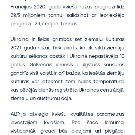
Francijas 2020. gada kviešu ražas prognozi līdz
29,5 miljoniem tonnu, salīdzinot ar iepriekšējo
prognozi - 29,7 miljoni tonnas.
Ukrainai ir lielas grūtības sēt ziemāju kultūras
2021. gada ražai. Tiek ziņots, ka tik slikti ziemāju
kultūru sēšanas apstākļi Ukrainā nepastāvēja 10
gadus. Galvenais iemesls ir ilgstošs sausums
gandrīz visā valstī. Ir arī bažas, ka iesētās ziemāju
kultūras var ietekmēt zem nulles temperatūra,
kas pēdējās dienās reģistrēta Ukrainas centrālajā,
ziemeļu un austrumu daļā.
Alžīrija atvieglo kviešu kvalitātes parametrus
ievestajiem kviešiem. Pēc šāda lēmuma,
visticamāk, graudi būs pieejami arī piegādei