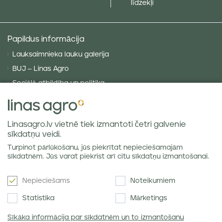
līdzekļi
Papildus informācija
Lauksaimnieka lauku galerija
BUJ – Linas Agro
Sociālā atbildība un politika
Privātuma politika
Sīkdatņu politika
Linasagro.lv vietnē tiek izmantoti četri galvenie
VISPĀRĪGIE NOTEIKUMI
sīkdatņu veidi.
Piegādes noteikumi
Turpinot pārlūkošanu, jūs piekrītat nepieciešamajām
Labības tirgus atsauksmes
sīkdatnēm. Jūs varat piekrist arī citu sīkdatņu izmantošanai.
Nepieciešams
Noteikumiem
Jaunumi e-pastā
Statistika
Mārketings
Sīkāka informācija par sīkdatnēm un to izmantošanu