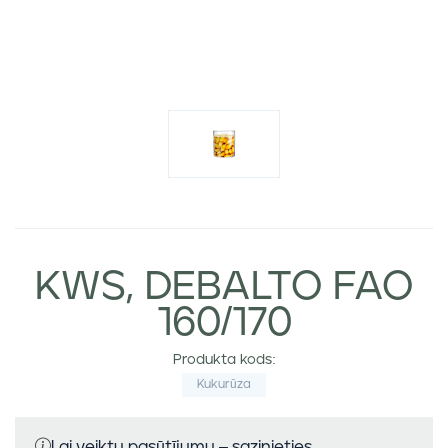
KWS, DEBALTO FAO
160/170
Produkta kods:
Kukurūza
Lai veiktu pasūtījumu – sazinieties