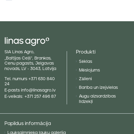
Produkti
SIA Linas Agro,
„Baltijas Ceļš“, Brankas,
Sēklas
Cenu pagasts, Jelgavas
novads, LV - 3043, Latvija
Mēslojums
Tel. numurs
+371 630 840
Zālieni
24
Barība un izejvielas
E-pasts
info@linasagro.lv
Augu aizsardzības
E-veikals:
+371 257 496 87
līdzekļi
Papildus informācija
Lauksaimnieka lauku galerija