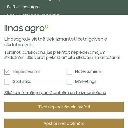
BUJ – Linas Agro
Sociālā atbildība un politika
Privātuma politika
Sīkdatņu politika
Linasagro.lv vietnē tiek izmantoti četri galvenie
VISPĀRĪGIE NOTEIKUMI
sīkdatņu veidi.
Piegādes noteikumi
Turpinot pārlūkošanu, jūs piekrītat nepieciešamajām
Labības tirgus atsauksmes
sīkdatnēm. Jūs varat piekrist arī citu sīkdatņu izmantošanai.
Nepieciešams
Noteikumiem
Jaunumi e-pastā
Statistika
Mārketings
Sīkāka informācija par sīkdatnēm un to izmantošanu
Piekrītu SIA Linas Agro
Privātuma politikai
.
Tikai nepieciešamie sīkfaili
Apstipriniet atzīmēto