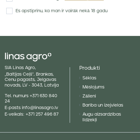
Es apstiprinu, ka man ir vairāk nekā 18 gadu
Produkti
SIA Linas Agro,
„Baltijas Ceļš“, Brankas,
Sēklas
Cenu pagasts, Jelgavas
novads, LV - 3043, Latvija
Mēslojums
Tel. numurs
+371 630 840
Zālieni
24
Barība un izejvielas
E-pasts
info@linasagro.lv
Augu aizsardzības
E-veikals:
+371 257 496 87
līdzekļi