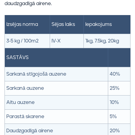
daudzgadīgā airene.
Izsējas norma
Sējas laiks
Iepakojums
3-5 kg / 100m2
IV-X
1kg, 7.5kg, 20kg
SASTĀVS
Sarkanā stīgojošā auzene
40%
Sarkanā auzene
25%
Aitu auzene
10%
Parastā skarene
5%
Daudzgadīgā airene
20%