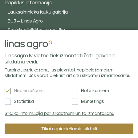
Papildus informācija
Lauksaimnieka lauku galerija
BUJ – Linas Agro
Sociālā atbildība un politika
Privātuma politika
Sīkdatņu politika
Linasagro.lv vietnē tiek izmantoti četri galvenie
VISPĀRĪGIE NOTEIKUMI
sīkdatņu veidi.
Piegādes noteikumi
Turpinot pārlūkošanu, jūs piekrītat nepieciešamajām
Labības tirgus atsauksmes
sīkdatnēm. Jūs varat piekrist arī citu sīkdatņu izmantošanai.
Nepieciešams
Noteikumiem
Jaunumi e-pastā
Statistika
Mārketings
Sīkāka informācija par sīkdatnēm un to izmantošanu
Piekrītu SIA Linas Agro
Privātuma politikai
.
Tikai nepieciešamie sīkfaili