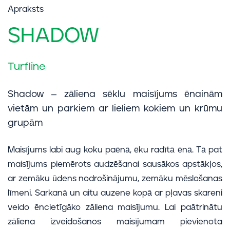
Apraksts
SHADOW
Turfline
Shadow – zāliena sēklu maisījums ēnainām
vietām un parkiem ar lieliem kokiem un krūmu
grupām
Maisījums labi aug koku paēnā, ēku radītā ēnā. Tā pat
maisījums piemērots audzēšanai sausākos apstākļos,
ar zemāku ūdens nodrošinājumu, zemāku mēslošanas
līmeni. Sarkanā un aitu auzene kopā ar pļavas skareni
veido ēncietīgāko zāliena maisījumu. Lai paātrinātu
zāliena izveidošanos maisījumam pievienota