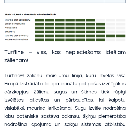
Turfline – viss, kas nepieciešams ideālam
zālienam!
Turfine® zālienu maisījumu līnija, kuru izvēlas visā
Eiropā. Izstrādāta, lai apmierinātu pat pašus izvēlīgākos
dārzkopjus. Zālienu sugas un šķirnes tiek rūpīgi
izvēlētas, atlasītas un pārbaudītas, lai kalpotu
vislabākā mauriņa ierīkošanai. Sugu izvēle nodrošina
labu botāniskā sastāva balansu, šķirņu piemērotība
nodrošina lapojuma un sakņu sistēmas atbilstību