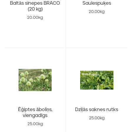
Baltās sinepes BRACO
Saulespuķes
(20 kg)
20.00kg
20.00kg
Ēģiptes āboliņs,
Dziļās saknes rutks
viengadīgs
25.00kg
25.00kg