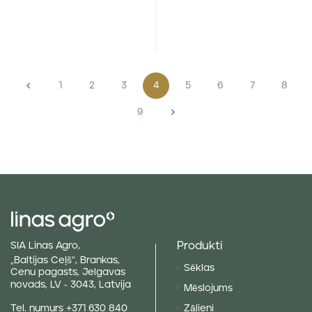
<
1
2
3
4
5
6
7
8
9
>
Produkti
SIA Linas Agro,
„Baltijas Ceļš“, Brankas,
Sēklas
Cenu pagasts, Jelgavas
novads, LV - 3043, Latvija
Mēslojums
Tel. numurs
+371 630 840
Zālieni