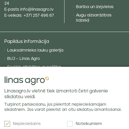
24
Barība un izejvielas
E-pasts
info@linasagro.lv
Augu aizsardzības
E-veikals:
+371 257 496 87
līdzekļi
Papildus informācija
Lauksaimnieka lauku galerija
BUJ – Linas Agro
Sociālā atbildība un politika
Privātuma politika
Sīkdatņu politika
Linasagro.lv vietnē tiek izmantoti četri galvenie
VISPĀRĪGIE NOTEIKUMI
sīkdatņu veidi.
Piegādes noteikumi
Turpinot pārlūkošanu, jūs piekrītat nepieciešamajām
Labības tirgus atsauksmes
sīkdatnēm. Jūs varat piekrist arī citu sīkdatņu izmantošanai.
Nepieciešams
Noteikumiem
Jaunumi e-pastā