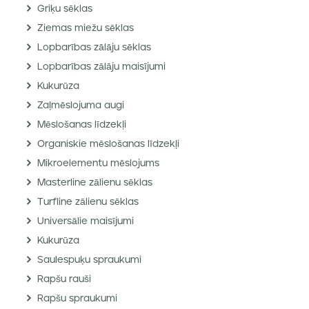
Griķu sēklas
Ziemas miežu sēklas
Lopbarības zālāju sēklas
Lopbarības zālāju maisījumi
Kukurūza
Zaļmēslojuma augi
Mēslošanas līdzekļi
Organiskie mēslošanas līdzekļi
Mikroelementu mēslojums
Masterline zālienu sēklas
Turfline zālienu sēklas
Universālie maisījumi
Kukurūza
Saulespuķu spraukumi
Rapšu rauši
Rapšu spraukumi