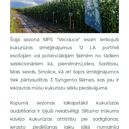
Šajā sezonā MPS “Vecauce” esam ierīkojuši
kukurūzas izmēģinājumus 12 LA portfelī
esošajām vai potenciālajām šķirnēm no tādiem
selekcionāriem kā, piemēram,Lidea, Saatbau,
Mais seeds, Smolice, kā arī šajos izmēģinājumos
tiek pārbaudītas 3 Syngenta šķirnes, kas jau ir
iekļautas mūsu kukurūzu sēklu piedāvājumā.
Kopumā sezonas laikapstākļi kukurūzas
audzēšanai ir bijuši nelabvēlīgi. Siltuma trūkums
kavēja kukurūzas attīstību pie sadīgšanas,
ierasto ziedēšanas laiku jūlijā nomainīja