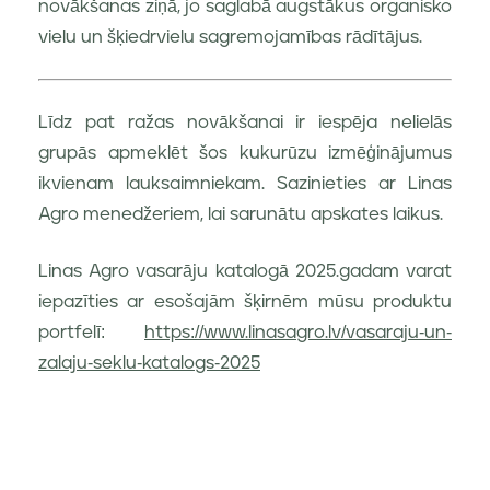
novākšanas ziņā, jo saglabā augstākus organisko
vielu un šķiedrvielu sagremojamības rādītājus.
Līdz pat ražas novākšanai ir iespēja nelielās
grupās apmeklēt šos kukurūzu izmēģinājumus
ikvienam lauksaimniekam. Sazinieties ar Linas
Agro menedžeriem, lai sarunātu apskates laikus.
Linas Agro vasarāju katalogā 2025.gadam varat
iepazīties ar esošajām šķirnēm mūsu produktu
portfelī:
https://www.linasagro.lv/vasaraju-un-
zalaju-seklu-katalogs-2025