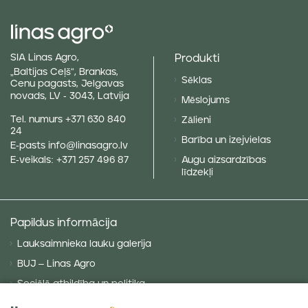
Produkti
SIA Linas Agro,
„Baltijas Ceļš“, Brankas,
Sēklas
Cenu pagasts, Jelgavas
novads, LV - 3043, Latvija
Mēslojums
Tel. numurs
+371 630 840
Zālieni
24
Barība un izejvielas
E-pasts
info@linasagro.lv
Augu aizsardzības
E-veikals:
+371 257 496 87
līdzekļi
Papildus informācija
Lauksaimnieka lauku galerija
BUJ – Linas Agro
Sociālā atbildība un politika
Privātuma politika