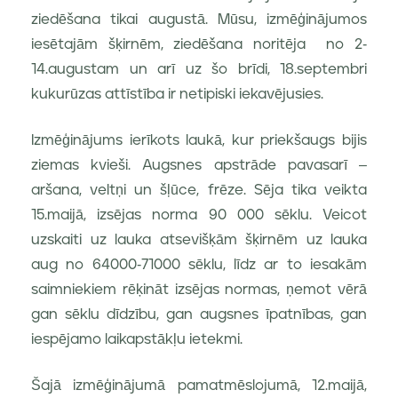
ziedēšana tikai augustā. Mūsu, izmēģinājumos
iesētajām šķirnēm, ziedēšana noritēja no 2-
14.augustam un arī uz šo brīdi, 18.septembri
kukurūzas attīstība ir netipiski iekavējusies.
Izmēģinājums ierīkots laukā, kur priekšaugs bijis
ziemas kvieši. Augsnes apstrāde pavasarī –
aršana, veltņi un šļūce, frēze. Sēja tika veikta
15.maijā, izsējas norma 90 000 sēklu. Veicot
uzskaiti uz lauka atsevišķām šķirnēm uz lauka
aug no 64000-71000 sēklu, līdz ar to iesakām
saimniekiem rēķināt izsējas normas, ņemot vērā
gan sēklu dīdzību, gan augsnes īpatnības, gan
iespējamo laikapstākļu ietekmi.
Šajā izmēģinājumā
pamatmēslojumā, 12.maijā,