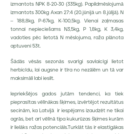
izmantots NPK 8-20-30 (335kg). Papildmēslojumā
izmantots 300kg Axan 27:4 (20.jūnijā un 8.jūlijā). N
– 188,8kg, P-67kg, K-100,5kg. Vienai zaļmasas
tonnai nepieciešams N3,5kg, P 1,8kg, K 3,4kg,
vadoties pēc lietotā N mēslojuma, raža plānota
aptuveni 53t.
Šādās vēsās sezonās svarīgi savlaicīgi lietot
herbicīdu, lai augsne ir tīra no nezālēm un tā var
maksimāli labi iesilt.
Iepriekšējos gados jutām tendenci, ka tiek
pieprasītas vēlīnākas šķirnes, izvērtējot rezultātus
secinām, ka Latvijā ir iespējams izaudzēt ne tikai
agrās, bet arī vēlīnā tipa kukurūzas šķirnes kurām
ir lielāks ražas potenciāls.Turklāt tās ir elastīgākas