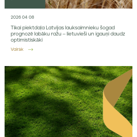
2026 04 08
Tikai piektdaļa Latvijas lauksaimnieku šogad
prognozē labāku ražu – lietuvieši un igauņi daudz
optimistiskāki
Vairāk