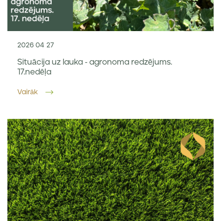
2026 04 27
Situācija uz lauka - agronoma redzējums.
17.nedēļa
Vairāk