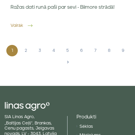
Ražas dati runā paši par sevi - Biimore strādā!
Vairāk
1
2
3
4
5
6
7
8
9
>
Produkti
SIA Linas Agro,
„Baltijas Ceļš“, Brankas,
Sēklas
Cenu pagasts, Jelgavas
novads, LV - 3043, Latvija