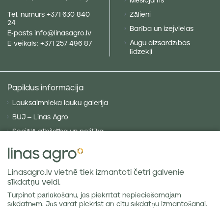
Mēslojums
Tel. numurs
+371 630 840
Zālieni
24
Barība un izejvielas
E-pasts
info@linasagro.lv
Augu aizsardzības
E-veikals:
+371 257 496 87
līdzekļi
Papildus informācija
Lauksaimnieka lauku galerija
BUJ – Linas Agro
Sociālā atbildība un politika
Privātuma politika
Sīkdatņu politika
Linasagro.lv vietnē tiek izmantoti četri galvenie
VISPĀRĪGIE NOTEIKUMI
sīkdatņu veidi.
Piegādes noteikumi
Turpinot pārlūkošanu, jūs piekrītat nepieciešamajām
Labības tirgus atsauksmes
sīkdatnēm. Jūs varat piekrist arī citu sīkdatņu izmantošanai.