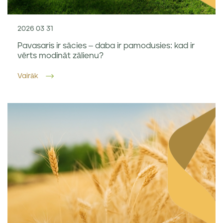
2026 03 31
Pavasaris ir sācies – daba ir pamodusies: kad ir
vērts modināt zālienu?
Vairāk