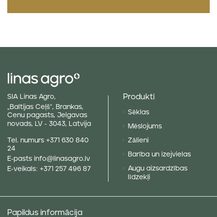
Produkti
SIA Linas Agro,
„Baltijas Ceļš“, Brankas,
Sēklas
Cenu pagasts, Jelgavas
novads, LV - 3043, Latvija
Mēslojums
Tel. numurs
+371 630 840
Zālieni
24
Barība un izejvielas
E-pasts
info@linasagro.lv
Augu aizsardzības
E-veikals:
+371 257 496 87
līdzekļi
Papildus informācija