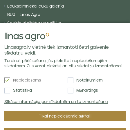
Lauksaimnieka lauku galerija
BUJ – Linas Agro
Sociālā atbildība un politika
Privātuma politika
Sīkdatņu politika
Linasagro.lv vietnē tiek izmantoti četri galvenie
VISPĀRĪGIE NOTEIKUMI
sīkdatņu veidi.
Piegādes noteikumi
Turpinot pārlūkošanu, jūs piekrītat nepieciešamajām
Labības tirgus atsauksmes
sīkdatnēm. Jūs varat piekrist arī citu sīkdatņu izmantošanai.
Nepieciešams
Noteikumiem
Jaunumi e-pastā
Statistika
Mārketings
Sīkāka informācija par sīkdatnēm un to izmantošanu
Piekrītu SIA Linas Agro
Privātuma politikai
.
Tikai nepieciešamie sīkfaili