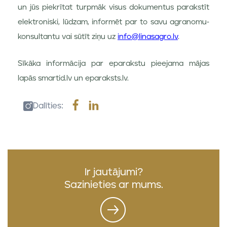
un jūs piekrītat turpmāk visus dokumentus parakstīt
elektroniski, lūdzam, informēt par to savu agranomu-
konsultantu vai sūtīt ziņu uz
info@linasagro.lv
.
Sīkāka informācija par eparakstu pieejama mājas
lapās smartid.lv un eparaksts.lv.
Dalīties:
Ir jautājumi?
Sazinieties ar mums.