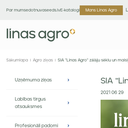
Par mums
edotnuvaseeds.lv
E-katalogi
Mans Linas Agro
Sākumlapa
Agro ziņas
SIA "Linas Agro" zālāju sēklu un mai
SIA "Li
Uzņēmuma ziņas
2021 06 29
Labības tirgus
atsauksmes
Profesionāli padomi