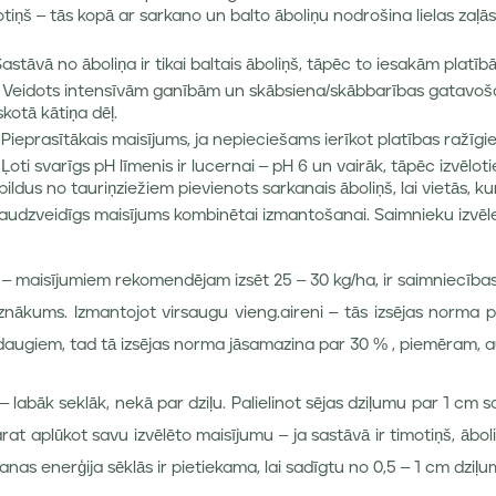
tiņš – tās kopā ar sarkano un balto āboliņu nodrošina lielas zaļ
astāvā no āboliņa ir tikai baltais āboliņš, tāpēc to iesakām platī
 Veidots intensīvām ganībām un skābsiena/skābbarības gatavošana
skotā kātiņa dēļ.
 Pieprasītākais maisījums, ja nepieciešams ierīkot platības ražīg
Ļoti svarīgs pH līmenis ir lucernai – pH 6 un vairāk, tāpēc izvēlotie
pildus no tauriņziežiem pievienots sarkanais āboliņš, lai vietās, 
udzveidīgs maisījums kombinētai izmantošanai. Saimnieku izvēle n
– maisījumiem rekomendējam izsēt 25 – 30 kg/ha, ir saimniecības, k
znākums. Izmantojot virsaugu vieng.aireni – tās izsējas norma p
augiem, tad tā izsējas norma jāsamazina par 30 % , piemēram, a
– labāk seklāk, nekā par dziļu. Palielinot sējas dziļumu par 1 cm
rat aplūkot savu izvēlēto maisījumu – ja sastāvā ir timotiņš, āboli
šanas enerģija sēklās ir pietiekama, lai sadīgtu no 0,5 – 1 cm dziļ