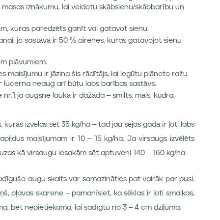
ās masas iznākumu, lai veidotu skābsienu/skābbarību un
bām, kuras paredzēts ganīt vai gatavot sienu.
i, jo sastāvā ir 50 % airenes, kuras gatavojot sienu
iem pļāvumiem.
s maisījumu ir jāzina šis rādītājs, lai iegūtu plānoto ražu
kur lucerna neaug arī būtu labs barības sastāvs.
r.1,ja augsne laukā ir dažāda – smilts, māls, kūdra.
urās izvēlas sēt 35 kg/ha – tad jau sējas gadā ir ļoti labs
apildus maisījumam ir 10 – 15 kg/ha. Ja virsaugs izvēlēts
uzas kā virsaugu iesakām sēt aptuveni 140 – 160 kg/ha.
 sadīgušo augu skaits var samazināties pat vairāk par pusi.
ņš, pļavas skarene – pamanīsiet, ka sēklas ir ļoti smalkas,
uma, bet nepietiekama, lai sadīgtu no 3 – 4 cm dziļuma.