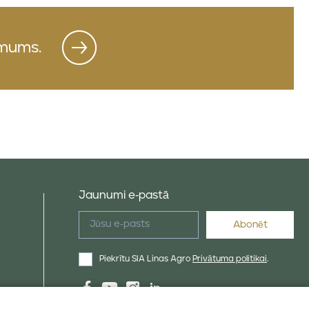
 mums.
Jaunumi e-pastā
Piekrītu SIA Linas Agro
Privātuma politikai
.