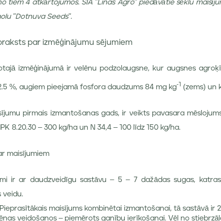
 no tiem 4 atkārtojumos. SIA "Linas Agro" piedāvātie sēklu maisījumi
molu "Dotnuva Seeds".
apraksts par izmēģinājumu sējumiem
otajā izmēģinājumā ir velēnu podzolaugsne, kur augsnes agroķīm
-1
 2.5 %, augiem pieejamā fosfora daudzums 84 mg kg
(zems) un k
sījumu pirmais izmantošanas gads, ir veikts pavasara mēslojums
PK 8.20.30 – 300 kg/ha un N 34,4 – 100 līdz 150 kg/ha.
ar maisījumiem
jumi ir ar daudzveidīgu sastāvu – 5 – 7 dažādas sugas, katra
 veidu.
Pieprasītākais maisījums kombinētai izmantošanai, tā sastāvā ir 
lēnas veidošanos – piemērots ganību ierīkošanai. Vēl no stiebrzā