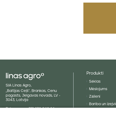
Produkti
Sēklas
SIA Linas Agro,
Mēslojums
„Baltijas Ceļš“, Brankas, Cenu
pagasts, Jelgavas novads, LV -
Zālieni
3043, Latvija
Barība un izejvi
Tel. numurs
+371 630 840 24
Augu aizsardzīb
E-pasts
info@linasagro.lv