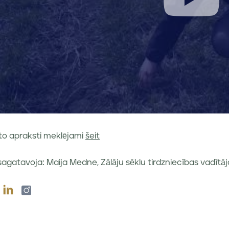
to apraksti meklējami
šeit
sagatavoja: Maija Medne, Zālāju sēklu tirdzniecības vadītāj