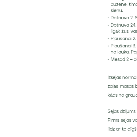
auzene, timo
sienu.
Dotnuva 2. S
Dotnuva 24.
ilgāk žūs, va
Pļaušanai 2.
Pļaušanai 3.
no lauka. Pa
Mesad 2 – da
Izsējas norma
zaļās masas i
kāds no graud
Sējas dziļums
Pirms sējas va
līdz ar to dīg