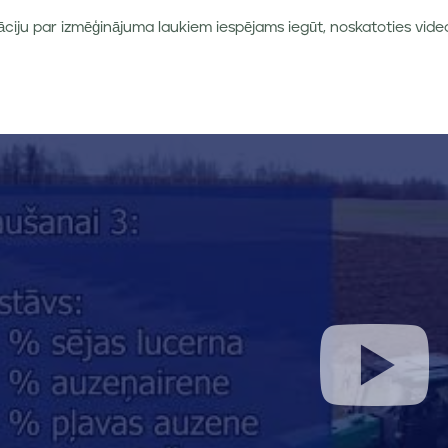
āciju par izmēģinājuma laukiem iespējams iegūt, noskatoties video