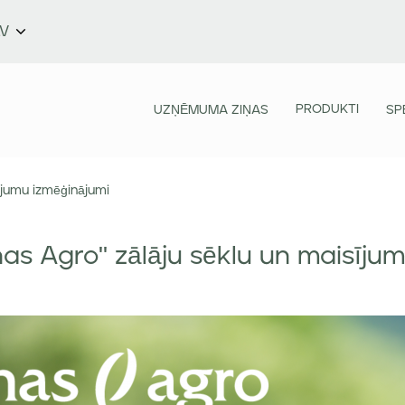
LV
PRODUKTI
UZŅĒMUMA ZIŅAS
SP
sījumu izmēģinājumi
nas Agro" zālāju sēklu un maisīju