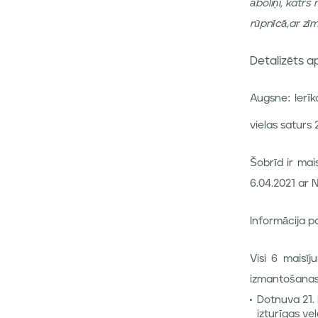
āboliņi, katrs
rūpnīcā,ar zī
Detalizēts 
Augsne: Ierīk
vielas saturs
Šobrīd ir mai
6.04.2021 ar N
Informācija p
Visi 6 maisī
izmantošanas
Dotnuva 21. 
izturīgas ve