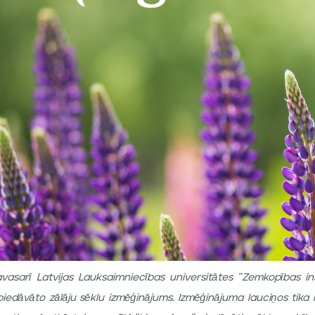
asarī Latvijas Lauksaimniecības universitātes "Zemkopības inst
piedāvāto zālāju sēklu izmēģinājums. Izmēģinājuma lauciņos tika i