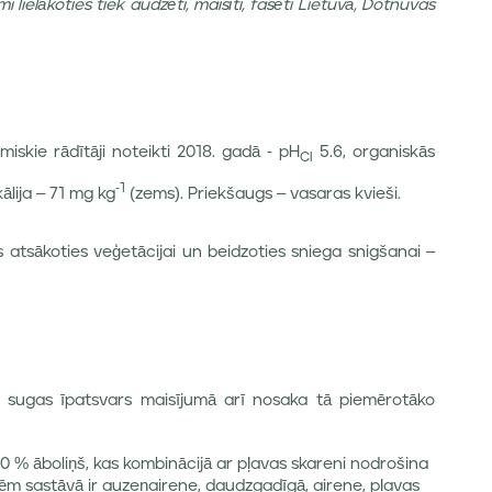
 lielākoties tiek audzēti, maisīti, fasēti Lietuvā, Dotnuvas
iskie rādītāji noteikti 2018. gadā - pH
5.6, organiskās
Cl
-1
ālija – 71 mg kg
(zems). Priekšaugs – vasaras kvieši.
 atsākoties veģetācijai un beidzoties sniega snigšanai –
s sugas īpatsvars maisījumā arī nosaka tā piemērotāko
20 % āboliņš, kas kombinācijā ar pļavas skareni nodrošina
lēm sastāvā ir auzeņairene, daudzgadīgā, airene, pļavas