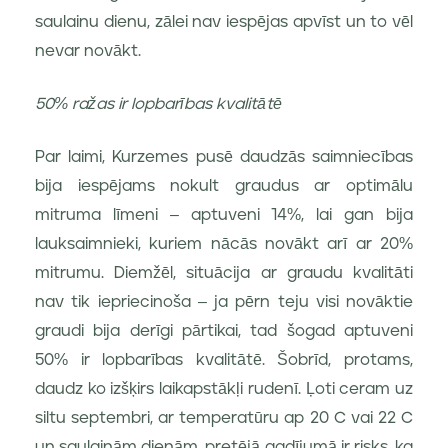
saulainu dienu, zālei nav iespējas apvīst un to vēl
nevar novākt.
50% ražas ir lopbarības kvalitātē
Par laimi, Kurzemes pusē daudzās saimniecības
bija iespējams nokult graudus ar optimālu
mitruma līmeni – aptuveni 14%, lai gan bija
lauksaimnieki, kuriem nācās novākt arī ar 20%
mitrumu. Diemžēl, situācija ar graudu kvalitāti
nav tik iepriecinoša – ja pērn teju visi novāktie
graudi bija derīgi pārtikai, tad šogad aptuveni
50% ir lopbarības kvalitātē. Šobrīd, protams,
daudz ko izšķirs laikapstākļi rudenī. Ļoti ceram uz
siltu septembri, ar temperatūru ap 20 C vai 22 C
un saulainām dienām, pretējā gadījumā ir risks, ka