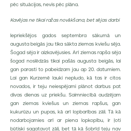
pēc situācijas, nevis pēc plāna.
Kavējas ne tikai ražas novākšana, bet sējas darbi
Iepriekšējos gados septembra sākumā un
augusta beigās jau tika sākta ziemas kviešu sēja.
Šogad sēja ir aizkavējusies. Arī ziemas rapša sēja
šogad noslēdzās tikai pašās augusta beigās, lai
gan parasti to pabeidzam jau ap 20. datumiem.
Lai gan Kurzemē lauki nepludo, kā tas ir citos
novados, ir teju neiespējami plānot darbus pat
divas dienas uz priekšu. Saimniecībā audzējam
gan ziemas kviešus un ziemas rapšus, gan
kukurūzu un pupas, kā arī lopbarības zāli. Tā kā
nodarbojamies arī ar piena lopkopību, ir ļoti
būtiski sagatavot zāli, bet tā kā šobrīd teju nav