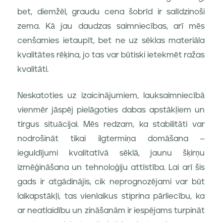
bet, diemžēl, graudu cena šobrīd ir salīdzinoši
zema. Kā jau daudzas saimniecības, arī mēs
cenšamies ietaupīt, bet ne uz sēklas materiāla
kvalitātes rēķina, jo tas var būtiski ietekmēt ražas
kvalitāti.
Neskatoties uz izaicinājumiem, lauksaimniecībā
vienmēr jāspēj pielāgoties dabas apstākļiem un
tirgus situācijai. Mēs redzam, ka stabilitāti var
nodrošināt tikai ilgtermiņa domāšana –
ieguldījumi kvalitatīvā sēklā, jaunu šķirņu
izmēģināšana un tehnoloģiju attīstība. Lai arī šis
gads ir atgādinājis, cik neprognozējami var būt
laikapstākļi, tas vienlaikus stiprina pārliecību, ka
ar neatlaidību un zināšanām ir iespējams turpināt