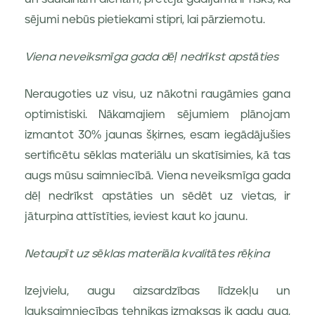
sējumi nebūs pietiekami stipri, lai pārziemotu.
Viena neveiksmīga gada dēļ nedrīkst apstāties
Neraugoties uz visu, uz nākotni raugāmies gana
optimistiski. Nākamajiem sējumiem plānojam
izmantot 30% jaunas šķirnes, esam iegādājušies
sertificētu sēklas materiālu un skatīsimies, kā tas
augs mūsu saimniecībā. Viena neveiksmīga gada
dēļ nedrīkst apstāties un sēdēt uz vietas, ir
jāturpina attīstīties, ieviest kaut ko jaunu.
Netaupīt uz sēklas materiāla kvalitātes rēķina
Izejvielu, augu aizsardzības līdzekļu un
lauksaimniecības tehnikas izmaksas ik gadu aug,