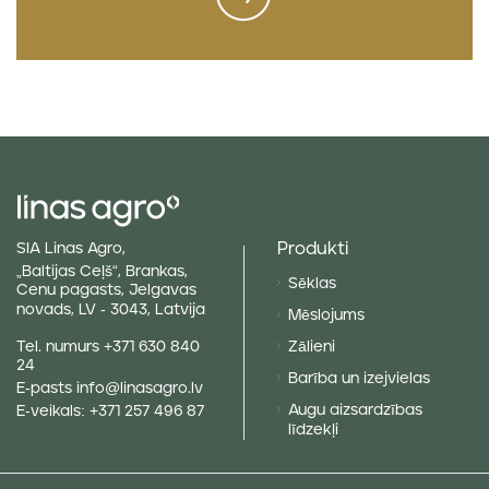
Produkti
SIA Linas Agro,
„Baltijas Ceļš“, Brankas,
Sēklas
Cenu pagasts, Jelgavas
novads, LV - 3043, Latvija
Mēslojums
Tel. numurs
+371 630 840
Zālieni
24
Barība un izejvielas
E-pasts
info@linasagro.lv
Augu aizsardzības
E-veikals:
+371 257 496 87
līdzekļi