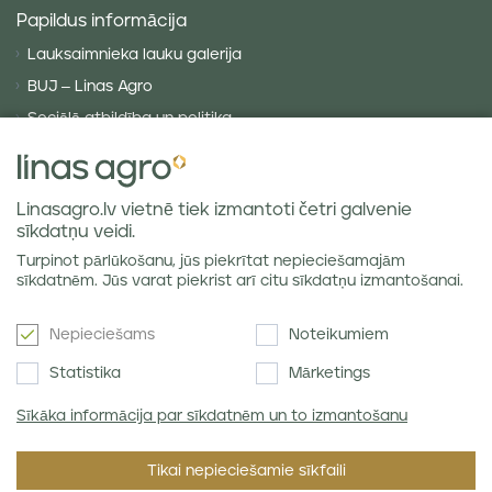
Papildus informācija
Lauksaimnieka lauku galerija
BUJ – Linas Agro
Sociālā atbildība un politika
Privātuma politika
Sīkdatņu politika
Linasagro.lv vietnē tiek izmantoti četri galvenie
VISPĀRĪGIE NOTEIKUMI
sīkdatņu veidi.
Piegādes noteikumi
Turpinot pārlūkošanu, jūs piekrītat nepieciešamajām
Labības tirgus atsauksmes
sīkdatnēm. Jūs varat piekrist arī citu sīkdatņu izmantošanai.
Nepieciešams
Noteikumiem
Jaunumi e-pastā
Statistika
Mārketings
Sīkāka informācija par sīkdatnēm un to izmantošanu
Piekrītu SIA Linas Agro
Privātuma politikai
.
Tikai nepieciešamie sīkfaili