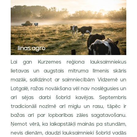
Lai gan Kurzemes reģiona lauksaimniekus
lietavas un augstais mitruma līmenis skāris
mazāk, salīdzinot ar saimniecībām Vidzemē un
Latgalē, ražas novākšana vēl nav noslēgusies un
arī sējas darbi šobrīd kavējas. Septembris
tradicionāli nozīmē arī miglu un rasu, tāpēc ir
bažas arī par lopbarības zāles sagatavošanu.
Ņemot vērā, ka laikapstākļi mainās pa stundām,
nevis dienām, daudzi lauksaimnieki šobrīd vadās