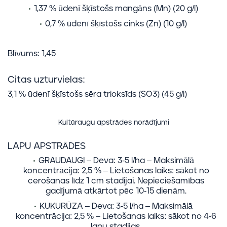
1,37 % ūdenī šķīstošs mangāns (Mn) (20 g/l)
0,7 % ūdenī šķīstošs cinks (Zn) (10 g/l)
Blīvums: 1,45
Citas uzturvielas:
3,1 % ūdenī šķīstošs sēra trioksīds (SO3) (45 g/l)
Kultūraugu apstrādes norādījumi
LAPU APSTRĀDES
GRAUDAUGI – Deva: 3-5 l/ha – Maksimālā
koncentrācija: 2,5 % – Lietošanas laiks: sākot no
cerošanas līdz 1 cm stadijai. Nepieciešamības
gadījumā atkārtot pēc 10-15 dienām.
KUKURŪZA – Deva: 3-5 l/ha – Maksimālā
koncentrācija: 2,5 % – Lietošanas laiks: sākot no 4-6
lapu stadijas.