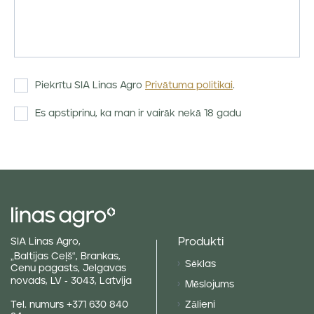
Piekrītu SIA Linas Agro
Privātuma politikai
.
Es apstiprinu, ka man ir vairāk nekā 18 gadu
Produkti
SIA Linas Agro,
„Baltijas Ceļš“, Brankas,
Sēklas
Cenu pagasts, Jelgavas
novads, LV - 3043, Latvija
Mēslojums
Tel. numurs
+371 630 840
Zālieni