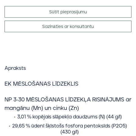
Sūtīt pieprasījumu
Sazināties ar konsultantu
Apraksts
EK MĒSLOŠANAS LĪDZEKLIS
NP 3-30 MĒSLOŠANAS LĪDZEKĻA RISINĀJUMS ar
mangānu (Mn) un cinku (Zn)
3,01 % kopējais slāpekļa daudzums (N) (44 g/l)
29,65 % ūdenī šķīstošs fosfora pentoksīds (P2O5)
(430 g/l)