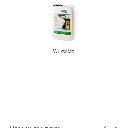
E
Wuxal Mo