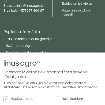
24
Barība un izejvielas
E-pasts
info@linasagro.lv
Augu aizsardzības
E-veikals:
+371 257 496 87
līdzekļi
Papildus informācija
Lauksaimnieka lauku galerija
BUJ – Linas Agro
Sociālā atbildība un politika
Privātuma politika
Sīkdatņu politika
Linasagro.lv vietnē tiek izmantoti četri galvenie
VISPĀRĪGIE NOTEIKUMI
sīkdatņu veidi.
Piegādes noteikumi
Turpinot pārlūkošanu, jūs piekrītat nepieciešamajām
Labības tirgus atsauksmes
sīkdatnēm. Jūs varat piekrist arī citu sīkdatņu izmantošanai.
Nepieciešams
Noteikumiem
Jaunumi e-pastā