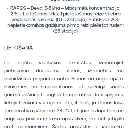
RAPSIS – Deva: 3-5 l/ha – Maksimālā koncentrācija:
2 % – Lietošanas laiks: 1 pielietošanas reize stiebra
veidošanās sākumā (D1-D2 stadija). Būtiskas P2O5
nepietiekamības gadījumā pirmo reizi pielietot rudenī
(B6 stadija)
LIETOŠANA
Lai iegūtu vislabākos rezultātus, izmantojiet
pietiekamu daudzumu ūdens, izvairieties no
izsmidzinātā preparāta notecēšanas no auga lapām.
Izvairieties no smidzināšanas ļoti spēcīgā saules
gaismā un/vai ļoti augstā temperatūrā. Ja iespējams,
lietojiet vakarā vai agri no rīta, it īpaši, ja dienas laikā
temperatūra pārsniedz 28 °C. Ļoti jaunas lapotnes un
augi, kas pakļauti stresa apstākļiem, var būt jutīgāki
pret apdegumiem. Šādos apstākļos ir jāpiemēro