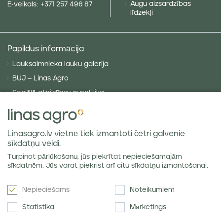
Augu aizsardzības
E-veikals:
+371 257 496 87
līdzekļi
Papildus informācija
Lauksaimnieka lauku galerija
BUJ – Linas Agro
Sociālā atbildība un politika
Privātuma politika
Sīkdatņu politika
Linasagro.lv vietnē tiek izmantoti četri galvenie
VISPĀRĪGIE NOTEIKUMI
sīkdatņu veidi.
Piegādes noteikumi
Turpinot pārlūkošanu, jūs piekrītat nepieciešamajām
Labības tirgus atsauksmes
sīkdatnēm. Jūs varat piekrist arī citu sīkdatņu izmantošanai.
Nepieciešams
Noteikumiem
Jaunumi e-pastā
Statistika
Mārketings