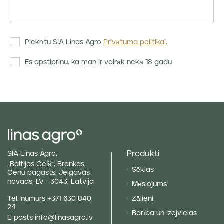
Piekrītu SIA Linas Agro
Privātuma politikai
.
Es apstiprinu, ka man ir vairāk nekā 18 gadu
Produkti
SIA Linas Agro,
„Baltijas Ceļš“, Brankas,
Sēklas
Cenu pagasts, Jelgavas
novads, LV - 3043, Latvija
Mēslojums
Tel. numurs
+371 630 840
Zālieni
24
Barība un izejvielas
E-pasts
info@linasagro.lv