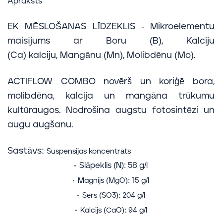
Apraksts
EK MĒSLOŠANAS LĪDZEKLIS - Mikroelementu
maisījums ar Boru (B), Kalciju
(Ca) kalciju, Mangānu (Mn), Molibdēnu (Mo).
ACTIFLOW COMBO novērš un koriģē bora,
molibdēna, kalcija un mangāna trūkumu
kultūraugos. Nodrošina augstu fotosintēzi un
augu augšanu.
Sastāvs:
Suspensijas koncentrāts
Slāpeklis (N): 58 g/l
Magnijs (MgO): 15 g/l
Sērs (SO3
): 204 g/l
Kalcijs (CaO): 94 g/l