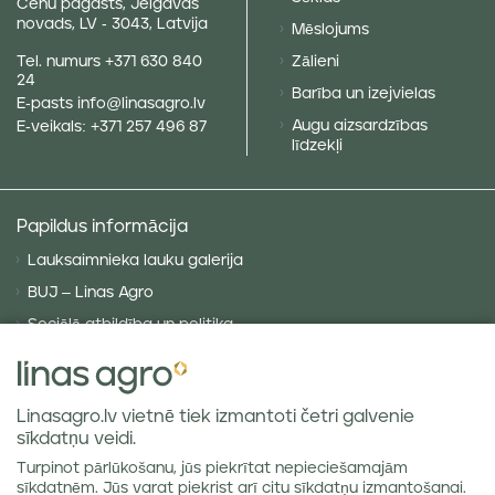
Cenu pagasts, Jelgavas
novads, LV - 3043, Latvija
Mēslojums
Tel. numurs
+371 630 840
Zālieni
24
Barība un izejvielas
E-pasts
info@linasagro.lv
Augu aizsardzības
E-veikals:
+371 257 496 87
līdzekļi
Papildus informācija
Lauksaimnieka lauku galerija
BUJ – Linas Agro
Sociālā atbildība un politika
Privātuma politika
Sīkdatņu politika
Linasagro.lv vietnē tiek izmantoti četri galvenie
VISPĀRĪGIE NOTEIKUMI
sīkdatņu veidi.
Piegādes noteikumi
Turpinot pārlūkošanu, jūs piekrītat nepieciešamajām
Labības tirgus atsauksmes
sīkdatnēm. Jūs varat piekrist arī citu sīkdatņu izmantošanai.