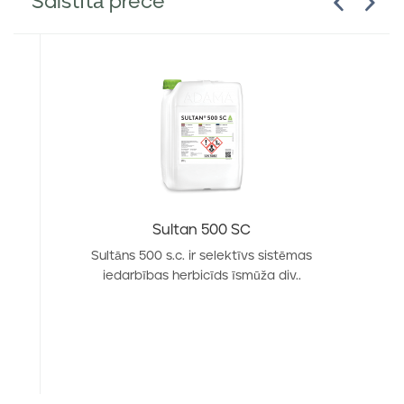
Saistītā prece
Sultan 500 SC
Sultāns 500 s.c. ir selektīvs sistēmas
iedarbības herbicīds īsmūža div..