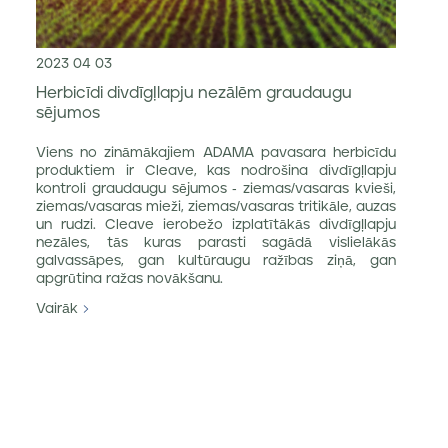
2023 04 03
Herbicīdi divdīgļlapju nezālēm graudaugu
sējumos
Viens no zināmākajiem ADAMA pavasara herbicīdu
produktiem ir Cleave, kas nodrošina divdīgļlapju
kontroli graudaugu sējumos - ziemas/vasaras kvieši,
ziemas/vasaras mieži, ziemas/vasaras tritikāle, auzas
un rudzi. Cleave ierobežo izplatītākās divdīgļlapju
nezāles, tās kuras parasti sagādā vislielākās
galvassāpes, gan kultūraugu ražības ziņā, gan
apgrūtina ražas novākšanu.
Vairāk