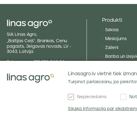
Produkti
Sēklas
SIA Linas Agro,
Mēslojums
„Baltijas Ceļš“, Brankas, Cenu
pagasts, Jelgavas novads, LV -
Zālieni
3043, Latvija
Barība un izejvi
Tel. numurs
+371 630 840 24
Augu aizsardzīb
E-pasts
info@linasagro.lv
Linasagro.lv vietnē tiek izmant
E-veikals:
+371 257 496 87
Turpinot pārlūkošanu, jūs piekrīt
Nepieciešams
Not
Sīkāka informācija par sīkdatnē
SIA Linas Agro ©2026