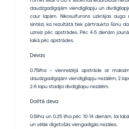
Fornet Max 6 OD ir sistēmas iedarbības herbi
daudzgadīgajām viendīgļlapju un divdīgļlap
caur lapām. Nikosulfurons uzkrājas auga 
sintēzi, ka rezultātā tiek pārtraukta šūnu 
uzreiz pēc apstrādes. Pēc 4-5 dienām jaunās
laikā pēc apstrādes.
Devas
0.75l/ha – vienreizējā apstrāde ar maksi
daudzgadīgajām viendīgļlapju nezālēm, 2 lap
2-6 lapu stadija divdīgļlapu nezālēm.
Dalītā deva
0.5l/ha un 0.25 l/ha pēc 10-14 dienām, lai l
un vēlāk dīgstošās viengadīgās nezāles.