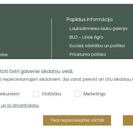
Papildus informācija
Lauksaimnieka lauku galerija
BUJ – Linas Agro
Sociālā atbildība un politika
Privātuma politika
elas
Sīkdatņu politika
as līdzekļi
oti četri galvenie sīkdatņu veidi.
VISPĀRĪGIE NOTEIKUMI
at nepieciešamajām sīkdatnēm. Jūs varat piekrist arī citu sīkdatņu
Piegādes noteikumi
Labības tirgus atsauksmes
eikumiem
Statistika
Mārketings
m un to izmantošanu
Tikai nepieciešamie sīkfaili