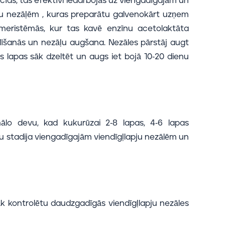
cīds, tas efektīvi iedarbojās uz viengadīgajām un
ju nezāļēm , kuras preparātu galvenokārt uzņem
meristēmās, kur tas kavē enzīnu acetolaktāta
dalīšanās un nezāļu augšana. Nezāles pārstāj augt
 lapas sāk dzeltēt un augs iet bojā 10-20 dienu
mālo devu, kad kukurūzai 2-8 lapas, 4-6 lapas
u stadija viengadīgajām viendīgļlapju nezālēm un
abāk kontrolētu daudzgadīgās viendīgļlapju nezāles