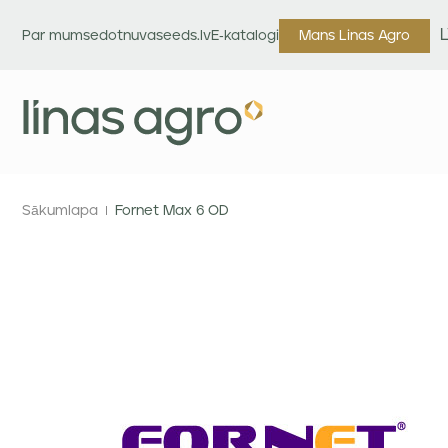
Par mums
edotnuvaseeds.lv
E-katalogi
Mans Linas Agro
Sākumlapa
Fornet Max 6 OD