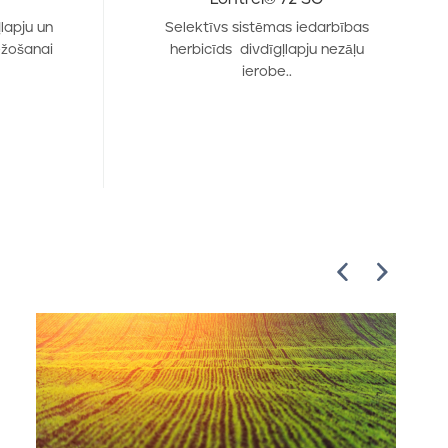
lapju un
Selektīvs sistēmas iedarbības
ežošanai
herbicīds divdīgļlapju nezāļu
ierobe..