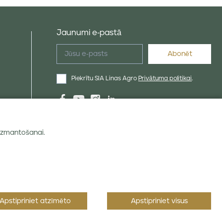
Jaunumi e-pastā
Piekrītu SIA Linas Agro
Privātuma politikai
.
 izmantošanai.
Apstipriniet atzīmēto
Apstipriniet visus