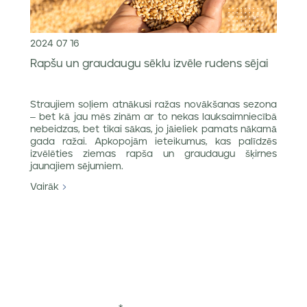
2024 07 16
Rapšu un graudaugu sēklu izvēle rudens sējai
Straujiem soļiem atnākusi ražas novākšanas sezona
– bet kā jau mēs zinām ar to nekas lauksaimniecībā
nebeidzas, bet tikai sākas, jo jāieliek pamats nākamā
gada ražai. Apkopojām ieteikumus, kas palīdzēs
izvēlēties ziemas rapša un graudaugu šķirnes
jaunajiem sējumiem.
Vairāk