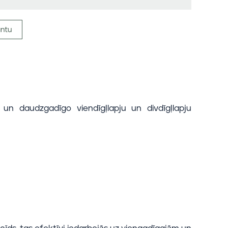
antu
 un daudzgadīgo viendīgļlapju un divdīgļlapju