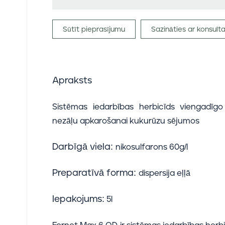
Sūtīt pieprasījumu
Sazināties ar konsult
Apraksts
Sistēmas iedarbības herbicīds viengadīgo
nezāļu apkarošanai kukurūzu sējumos
Darbīgā viela:
nikosulfarons 60g/l
Preparatīvā forma:
dispersija eļļā
Iepakojums:
5l