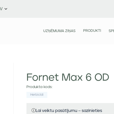
LV
PRODUKTI
UZŅĒMUMA ZIŅAS
SP
Fornet Max 6 OD
Produkta kods:
Herbicīdi
Lai veiktu pasūtījumu – sazinieties