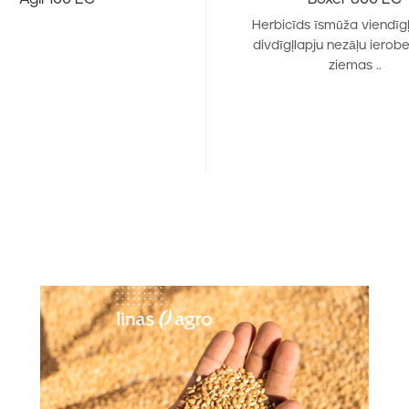
Herbicīds īsmūža viendīgļ
divdīgļlapju nezāļu ierob
ziemas ..