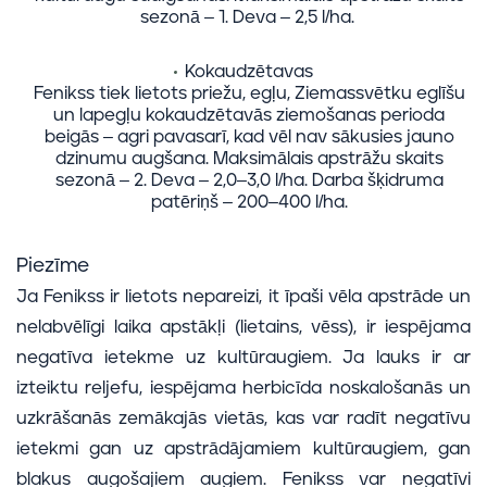
sezonā – 1. Deva – 2,5 l/ha.
Kokaudzētavas
Fenikss tiek lietots priežu, egļu, Ziemassvētku eglīšu
un lapegļu kokaudzētavās ziemošanas perioda
beigās – agri pavasarī, kad vēl nav sākusies jauno
dzinumu augšana. Maksimālais apstrāžu skaits
sezonā – 2. Deva – 2,0–3,0 l/ha. Darba šķidruma
patēriņš – 200–400 l/ha.
Piezīme
Ja Fenikss ir lietots nepareizi, it īpaši vēla apstrāde un
nelabvēlīgi laika apstākļi (lietains, vēss), ir iespējama
negatīva ietekme uz kultūraugiem. Ja lauks ir ar
izteiktu reljefu, iespējama herbicīda noskalošanās un
uzkrāšanās zemākajās vietās, kas var radīt negatīvu
ietekmi gan uz apstrādājamiem kultūraugiem, gan
blakus augošajiem augiem. Fenikss var negatīvi