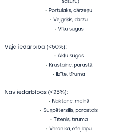
saturu)
Portulaks, dārzeņu
Vējgriķis, dārzu
Vīķu sugas
Vāja iedarbība (<50%):
Akļu sugas
Krustaine, parastā
Ilzīte, tīruma
Nav iedarbības (<25%):
Naktene, melnā
Suņpētersīlis, parastais
Tītenis, tīruma
Veronika, efejlapu