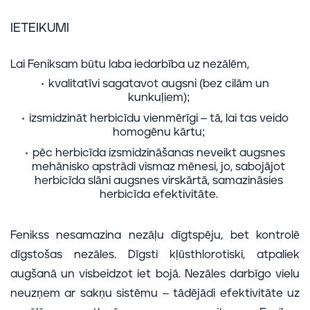
IETEIKUMI
Lai Feniksam būtu laba iedarbība uz nezālēm,
kvalitatīvi sagatavot augsni (bez cilām un
kunkuļiem);
izsmidzināt herbicīdu vienmērīgi – tā, lai tas veido
homogēnu kārtu;
pēc herbicīda izsmidzināšanas neveikt augsnes
mehānisko apstrādi vismaz mēnesi, jo, sabojājot
herbicīda slāni augsnes virskārtā, samazināsies
herbicīda efektivitāte.
Fenikss nesamazina nezāļu dīgtspēju, bet kontrolē
dīgstošas nezāles. Dīgsti kļūsthlorotiski, atpaliek
augšanā un visbeidzot iet bojā. Nezāles darbīgo vielu
neuzņem ar sakņu sistēmu – tādējādi efektivitāte uz