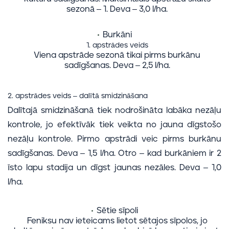
sezonā – 1. Deva – 3,0 l/ha.
Burkāni
1. apstrādes veids
Viena apstrāde sezonā tikai pirms burkānu
sadīgšanas. Deva – 2,5 l/ha.
2. apstrādes veids – dalītā smidzināšana
Dalītajā smidzināšanā tiek nodrošināta labāka nezāļu
kontrole, jo efektīvāk tiek veikta no jauna dīgstošo
nezāļu kontrole. Pirmo apstrādi veic pirms burkānu
sadīgšanas. Deva – 1,5 l/ha. Otro – kad burkāniem ir 2
īsto lapu stadija un dīgst jaunas nezāles. Deva – 1,0
l/ha.
Sētie sīpoli
Feniksu nav ieteicams lietot sētajos sīpolos, jo