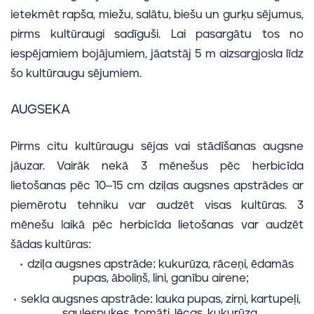
ietekmēt rapša, miežu, salātu, biešu un gurķu sējumus,
pirms kultūraugi sadīguši. Lai pasargātu tos no
iespējamiem bojājumiem, jāatstāj 5 m aizsargjosla līdz
šo kultūraugu sējumiem.
AUGSEKA
Pirms citu kultūraugu sējas vai stādīšanas augsne
jāuzar. Vairāk nekā 3 mēnešus pēc herbicīda
lietošanas pēc 10–15 cm dziļas augsnes apstrādes ar
piemērotu tehniku var audzēt visas kultūras. 3
mēnešu laikā pēc herbicīda lietošanas var audzēt
šādas kultūras:
dziļa augsnes apstrāde: kukurūza, rāceņi, ēdamās
pupas, āboliņš, lini, ganību airene;
sekla augsnes apstrāde: lauka pupas, zirņi, kartupeļi,
saulespuķes, tomāti, lēcas, kukurūza.