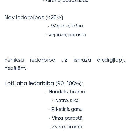
Airene, daudzziedu
Nav iedarbības (<25%)
Vārpata, ložņu
Vējauza, parastā
Feniksa iedarbība uz īsmūža divdīgļlapju
nezālēm.
Ļoti laba iedarbība (90–100%):
Naudulis, tīruma
Nātre, sīkā
Plikstiņš, ganu
Virza, parastā
Zvēre, tīruma