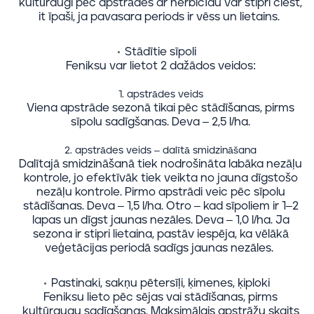
kultūraugi pēc apstrādes ar herbicīdu var stipri ciest,
it īpaši, ja pavasara periods ir vēss un lietains.
Stādītie sīpoli
Feniksu var lietot 2 dažādos veidos:
1. apstrādes veids
Viena apstrāde sezonā tikai pēc stādīšanas, pirms
sīpolu sadīgšanas. Deva – 2,5 l/ha.
2. apstrādes veids – dalītā smidzināšana
Dalītajā smidzināšanā tiek nodrošināta labāka nezāļu
kontrole, jo efektīvāk tiek veikta no jauna dīgstošo
nezāļu kontrole. Pirmo apstrādi veic pēc sīpolu
stādīšanas. Deva – 1,5 l/ha. Otro – kad sīpoliem ir 1–2
lapas un dīgst jaunas nezāles. Deva – 1,0 l/ha. Ja
sezona ir stipri lietaina, pastāv iespēja, ka vēlākā
veģetācijas periodā sadīgs jaunas nezāles.
Pastinaki, sakņu pētersīļi, ķimenes, ķiploki
Feniksu lieto pēc sējas vai stādīšanas, pirms
kultūraugu sadīgšanas. Maksimālais apstrāžu skaits