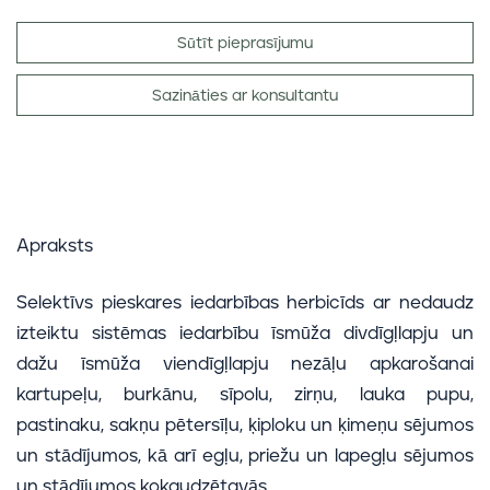
Sūtīt pieprasījumu
Sazināties ar konsultantu
Apraksts
Selektīvs pieskares iedarbības herbicīds ar nedaudz
izteiktu sistēmas iedarbību īsmūža divdīgļlapju un
dažu īsmūža viendīgļlapju nezāļu apkarošanai
kartupeļu, burkānu, sīpolu, zirņu, lauka pupu,
pastinaku, sakņu pētersīļu, ķiploku un ķimeņu sējumos
un stādījumos, kā arī egļu, priežu un lapegļu sējumos
un stādījumos kokaudzētavās.