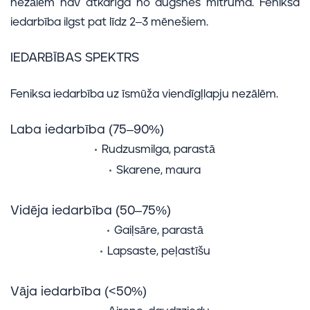
nezālēm nav atkarīga no augsnes mitruma. Feniksa
iedarbība ilgst pat līdz 2–3 mēnešiem.
IEDARBĪBAS SPEKTRS
Feniksa iedarbība uz īsmūža viendīgļlapju nezālēm.
Laba iedarbība (75–90%)
Rudzusmilga, parastā
Skarene, maura
Vidēja iedarbība (50–75%)
Gaiļsāre, parastā
Lapsaste, peļastīšu
Vāja iedarbība (<50%)