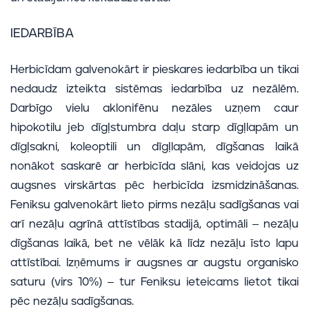
IEDARBĪBA
Herbicīdam galvenokārt ir pieskares iedarbība un tikai
nedaudz izteikta sistēmas iedarbība uz nezālēm.
Darbīgo vielu aklonifēnu nezāles uzņem caur
hipokotilu jeb dīgļstumbra daļu starp dīgļlapām un
dīgļsakni, koleoptili un dīgļlapām, dīgšanas laikā
nonākot saskarē ar herbicīda slāni, kas veidojas uz
augsnes virskārtas pēc herbicīda izsmidzināšanas.
Feniksu galvenokārt lieto pirms nezāļu sadīgšanas vai
arī nezāļu agrīnā attīstības stadijā, optimāli – nezāļu
dīgšanas laikā, bet ne vēlāk kā līdz nezāļu īsto lapu
attīstībai. Izņēmums ir augsnes ar augstu organisko
saturu (virs 10%) – tur Feniksu ieteicams lietot tikai
pēc nezāļu sadīgšanas.