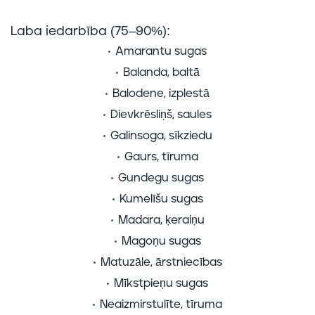
Laba iedarbība (75–90%):
Amarantu sugas
Balanda, baltā
Balodene, izplestā
Dievkrēsliņš, saules
Galinsoga, sīkziedu
Gaurs, tīruma
Gundegu sugas
Kumelīšu sugas
Madara, ķeraiņu
Magoņu sugas
Matuzāle, ārstniecības
Mīkstpieņu sugas
Neaizmirstulīte, tīruma