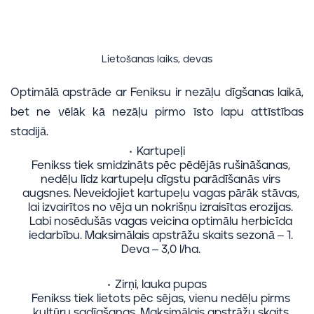
Lietošanas laiks, devas
Optimālā apstrāde ar Feniksu ir nezāļu dīgšanas laikā,
bet ne vēlāk kā nezāļu pirmo īsto lapu attīstības
stadijā.
Kartupeļi
Fenikss tiek smidzināts pēc pēdējās rušināšanas,
nedēļu līdz kartupeļu dīgstu parādīšanās virs
augsnes. Neveidojiet kartupeļu vagas pārāk stāvas,
lai izvairītos no vēja un nokrišņu izraisītas erozijas.
Labi nosēdušās vagas veicina optimālu herbicīda
iedarbību. Maksimālais apstrāžu skaits sezonā – 1.
Deva – 3,0 l/ha.
Zirņi, lauka pupas
Fenikss tiek lietots pēc sējas, vienu nedēļu pirms
kultūru sadīgšanas. Maksimālais apstrāžu skaits