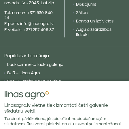
novads, LV - 3043, Latvija
Mēslojums
Tel. numurs
+371 630 840
Zālieni
24
Barība un izejvielas
E-pasts
info@linasagro.lv
Augu aizsardzības
E-veikals:
+371 257 496 87
līdzekļi
Papildus informācija
Lauksaimnieka lauku galerija
BUJ – Linas Agro
Sociālā atbildība un politika
Privātuma politika
Sīkdatņu politika
Linasagro.lv vietnē tiek izmantoti četri galvenie
VISPĀRĪGIE NOTEIKUMI
sīkdatņu veidi.
Piegādes noteikumi
Turpinot pārlūkošanu, jūs piekrītat nepieciešamajām
Labības tirgus atsauksmes
sīkdatnēm. Jūs varat piekrist arī citu sīkdatņu izmantošanai.